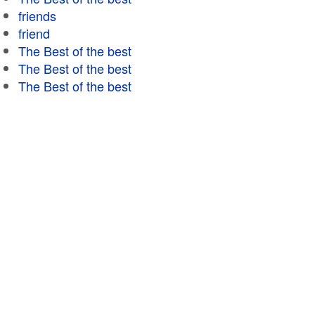
friends
friend
The Best of the best
The Best of the best
The Best of the best