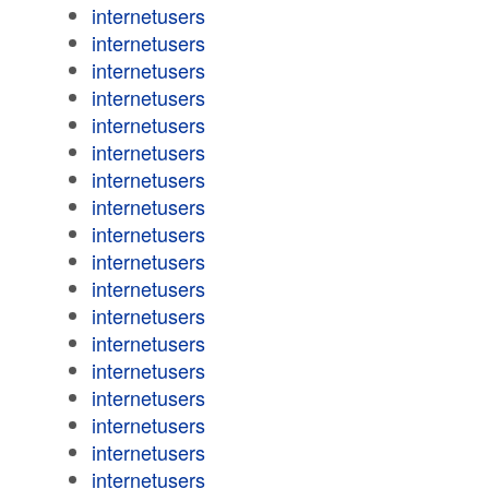
internetusers
internetusers
internetusers
internetusers
internetusers
internetusers
internetusers
internetusers
internetusers
internetusers
internetusers
internetusers
internetusers
internetusers
internetusers
internetusers
internetusers
internetusers