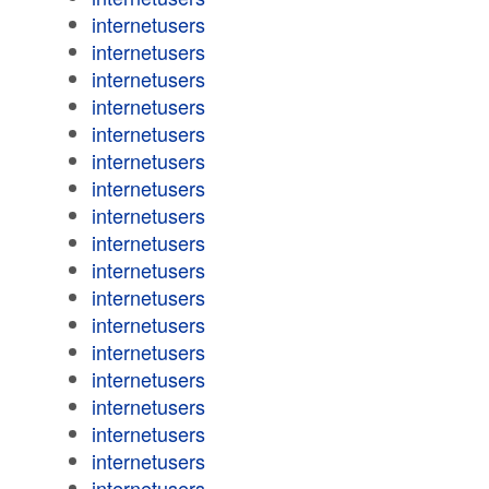
internetusers
internetusers
internetusers
internetusers
internetusers
internetusers
internetusers
internetusers
internetusers
internetusers
internetusers
internetusers
internetusers
internetusers
internetusers
internetusers
internetusers
internetusers