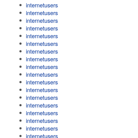
internetusers
internetusers
internetusers
internetusers
internetusers
internetusers
internetusers
internetusers
internetusers
internetusers
internetusers
internetusers
internetusers
internetusers
internetusers
internetusers
internetusers
internetusers