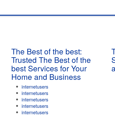
The Best of the best:
T
Trusted The Best of the
best Services for Your
Home and Business
internetusers
internetusers
internetusers
internetusers
internetusers