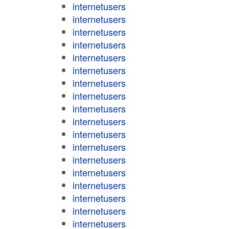
internetusers
internetusers
internetusers
internetusers
internetusers
internetusers
internetusers
internetusers
internetusers
internetusers
internetusers
internetusers
internetusers
internetusers
internetusers
internetusers
internetusers
internetusers