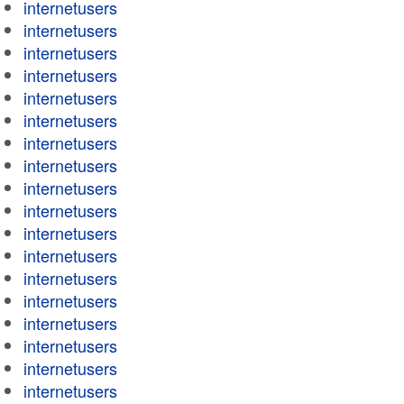
internetusers
internetusers
internetusers
internetusers
internetusers
internetusers
internetusers
internetusers
internetusers
internetusers
internetusers
internetusers
internetusers
internetusers
internetusers
internetusers
internetusers
internetusers