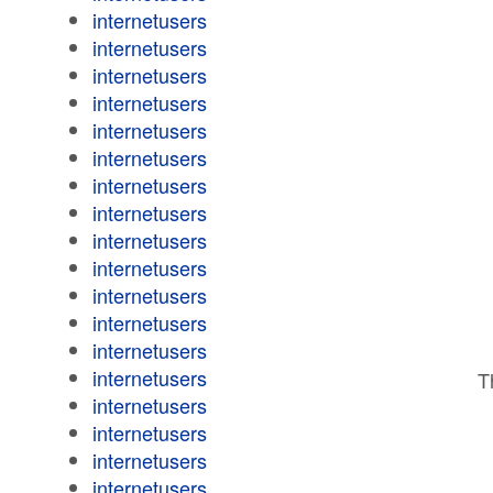
internetusers
internetusers
internetusers
internetusers
internetusers
internetusers
internetusers
internetusers
internetusers
internetusers
internetusers
internetusers
internetusers
internetusers
T
internetusers
internetusers
internetusers
internetusers