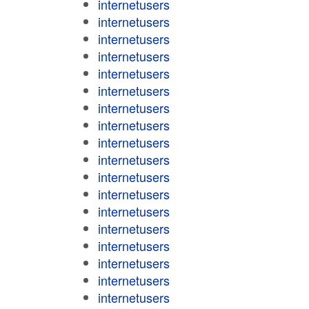
internetusers
internetusers
internetusers
internetusers
internetusers
internetusers
internetusers
internetusers
internetusers
internetusers
internetusers
internetusers
internetusers
internetusers
internetusers
internetusers
internetusers
internetusers