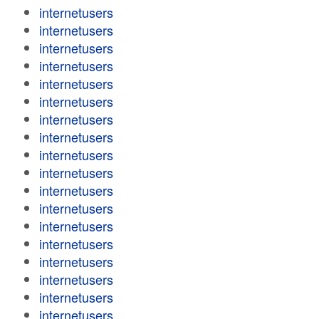
internetusers
internetusers
internetusers
internetusers
internetusers
internetusers
internetusers
internetusers
internetusers
internetusers
internetusers
internetusers
internetusers
internetusers
internetusers
internetusers
internetusers
internetusers