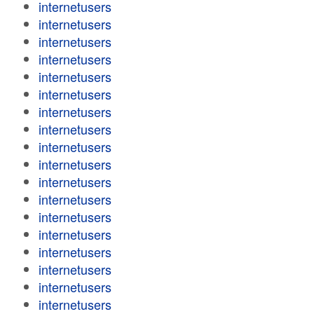
internetusers
internetusers
internetusers
internetusers
internetusers
internetusers
internetusers
internetusers
internetusers
internetusers
internetusers
internetusers
internetusers
internetusers
internetusers
internetusers
internetusers
internetusers