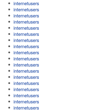
internetusers
internetusers
internetusers
internetusers
internetusers
internetusers
internetusers
internetusers
internetusers
internetusers
internetusers
internetusers
internetusers
internetusers
internetusers
internetusers
internetusers
internetusers