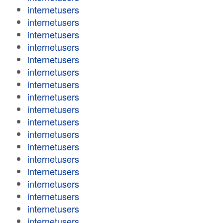
internetusers
internetusers
internetusers
internetusers
internetusers
internetusers
internetusers
internetusers
internetusers
internetusers
internetusers
internetusers
internetusers
internetusers
internetusers
internetusers
internetusers
internetusers