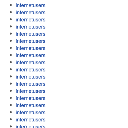
internetusers
internetusers
internetusers
internetusers
internetusers
internetusers
internetusers
internetusers
internetusers
internetusers
internetusers
internetusers
internetusers
internetusers
internetusers
internetusers
internetusers
internetusers