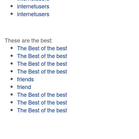
internetusers
internetusers
These are the best:
The Best of the best
The Best of the best
The Best of the best
The Best of the best
friends
friend
The Best of the best
The Best of the best
The Best of the best