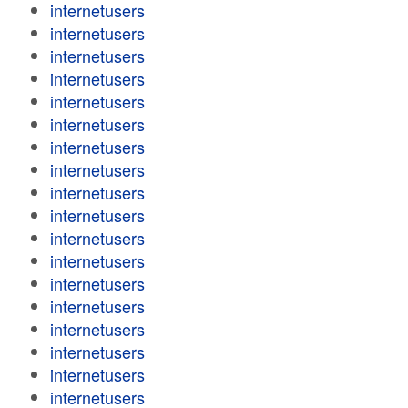
internetusers
internetusers
internetusers
internetusers
internetusers
internetusers
internetusers
internetusers
internetusers
internetusers
internetusers
internetusers
internetusers
internetusers
internetusers
internetusers
internetusers
internetusers