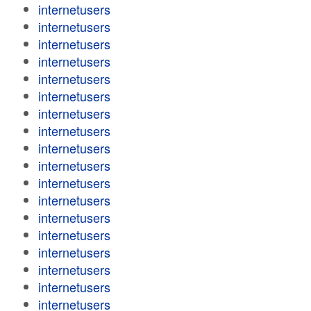
internetusers
internetusers
internetusers
internetusers
internetusers
internetusers
internetusers
internetusers
internetusers
internetusers
internetusers
internetusers
internetusers
internetusers
internetusers
internetusers
internetusers
internetusers