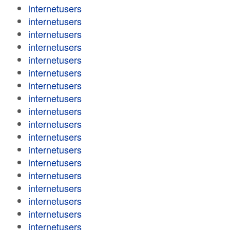
internetusers
internetusers
internetusers
internetusers
internetusers
internetusers
internetusers
internetusers
internetusers
internetusers
internetusers
internetusers
internetusers
internetusers
internetusers
internetusers
internetusers
internetusers