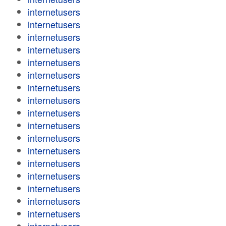
internetusers
internetusers
internetusers
internetusers
internetusers
internetusers
internetusers
internetusers
internetusers
internetusers
internetusers
internetusers
internetusers
internetusers
internetusers
internetusers
internetusers