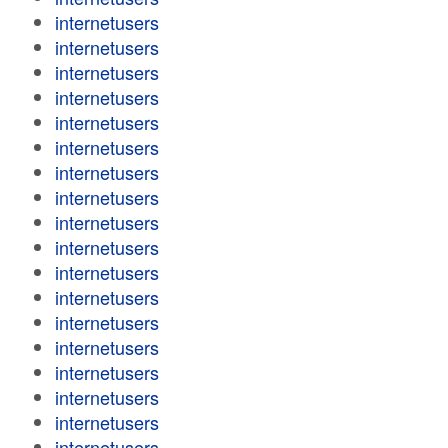
internetusers
internetusers
internetusers
internetusers
internetusers
internetusers
internetusers
internetusers
internetusers
internetusers
internetusers
internetusers
internetusers
internetusers
internetusers
internetusers
internetusers
internetusers